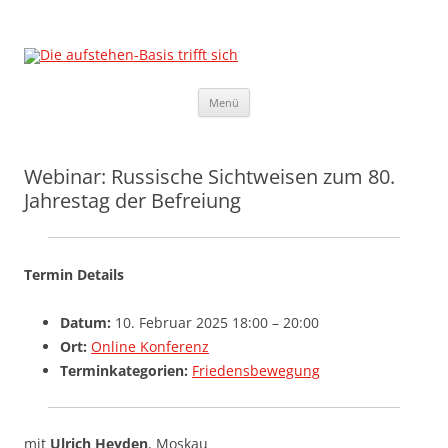
Die aufstehen-Basis trifft sich
Die Sammlungsbewegung
Zum
Menü
Inhalt
springen
Webinar: Russische Sichtweisen zum 80.
Jahrestag der Befreiung
Termin Details
Datum:
10. Februar 2025 18:00
–
20:00
Ort:
Online Konferenz
Terminkategorien:
Friedensbewegung
mit
Ulrich Heyden
, Moskau