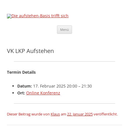
Die aufstehen-Basis trifft sich
Die Sammlungsbewegung
Zum
Menü
Inhalt
springen
VK LKP Aufstehen
Termin Details
Datum:
17. Februar 2025 20:00
–
21:30
Ort:
Online Konferenz
Dieser Beitrag wurde
von
Klaus
am
22. Januar 2025
veröffentlicht.