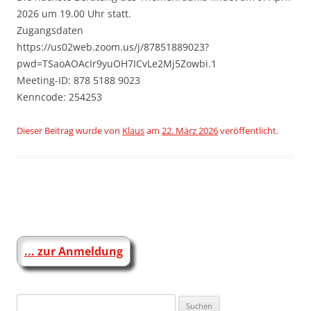
2026 um 19.00 Uhr statt.
Zugangsdaten
https://us02web.zoom.us/j/87851889023?
pwd=TSaoAOAcIr9yuOH7ICvLe2Mj5Zowbi.1
Meeting-ID: 878 5188 9023
Kenncode: 254253
Dieser Beitrag wurde
von
Klaus
am
22. März 2026
veröffentlicht.
Beitragsnavigation
... zur Anmeldung
Suchen