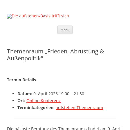
Die aufstehen-Basis trifft sich
Die Sammlungsbewegung
Zum
Menü
Inhalt
springen
Themenraum „Frieden, Abrüstung &
Außenpolitik“
Termin Details
Datum:
9. April 2026 19:00
–
21:30
Ort:
Online Konferenz
Terminkategorien:
aufstehen Themenraum
Die nächste Beratung des Themenraums findet am 9. April