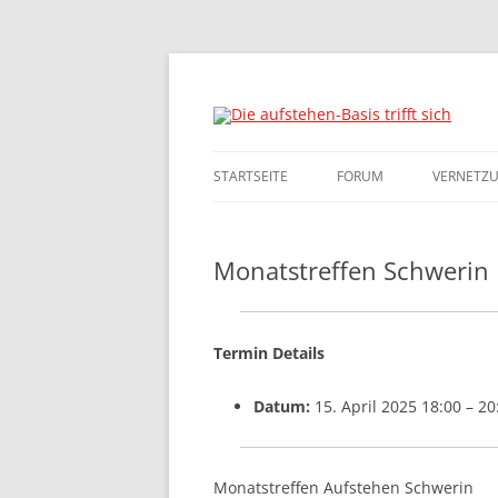
Die Sammlungsbewegung
Die aufstehen-Basis 
STARTSEITE
FORUM
VERNETZ
DATENSCHUTZ
TAGUNGE
VERNETZ
Monatstreffen Schwerin
IMPRESSUM
KONTAKT
GRUPPEN
Termin Details
GESPRÄC
Datum:
15. April 2025 18:00
–
20
Monatstreffen Aufstehen Schwerin