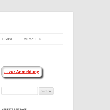
TERMINE
MITMACHEN
ANMELDEN / MITMACHEN
DOWNLOADS
DESIGN-PAKET FÜR AUFSTEHEN
... zur Anmeldung
GRUPPEN
Suchen
nach:
NEUESTE BEITRÄGE