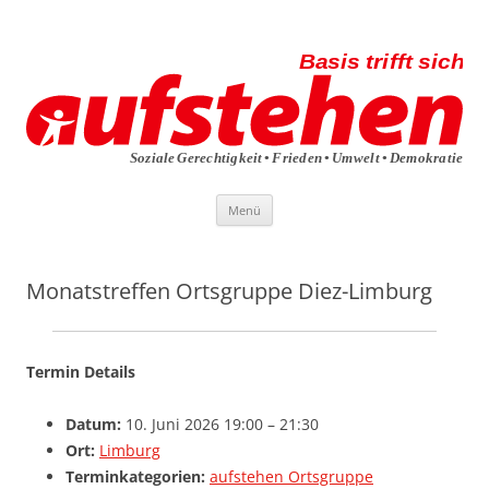
Die aufstehen-Basis trifft sich
Die Sammlungsbewegung
Zum
Menü
Inhalt
springen
Monatstreffen Ortsgruppe Diez-Limburg
Termin Details
Datum:
10. Juni 2026 19:00
–
21:30
Ort:
Limburg
Terminkategorien:
aufstehen Ortsgruppe