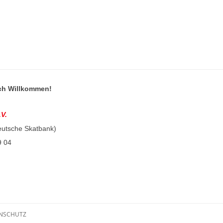
ich Willkommen!
.V.
eutsche Skatbank)
9 04
NSCHUTZ