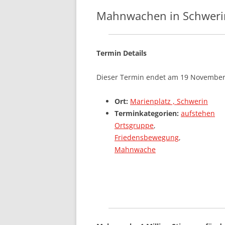
VERNETZ
Mahnwachen in Schweri
IMPRESSUM
KONTAKT
GRUPPEN
Termin Details
GESPRÄC
Dieser Termin endet am 19 November
Ort:
Marienplatz , Schwerin
Terminkategorien:
aufstehen
Ortsgruppe
,
Friedensbewegung
,
Mahnwache