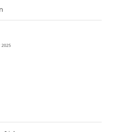
UNGSKONFERENZ
n
E ZU AUFSTEHEN-
 UND AKTIVEN
HSPARTNER
 2025