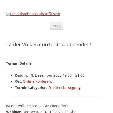
Die aufstehen-Basis trifft sich
Die Sammlungsbewegung
Zum
Menü
Inhalt
springen
Ist der Völkermord in Gaza beendet?
Termin Details
Datum:
18. Dezember 2025 19:00
–
21:00
Ort:
Online Konferenz
Terminkategorien:
Friedensbewegung
Ist der Völkermord in Gaza beendet?
Webinar
: Donnerstag, 18.12.2025, 19 Uhr