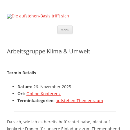
Die aufstehen-Basis trifft sich
Die Sammlungsbewegung
Zum
Menü
Inhalt
springen
Arbeitsgruppe Klima & Umwelt
Termin Details
Datum:
26. November 2025
Ort:
Online Konferenz
Terminkategorien:
aufstehen Themenraum
Da sich, wie ich es bereits befürchtet habe, nicht auf
konkrete Fragen für unsere Einladung zum Themenabend