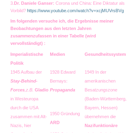
3.
Dr. Daniele Ganser:
Corona und China: Eine Diktatur als
Vorbild?
https://www.youtube.com/watch?v=xcjMUVrsBVg
Im folgenden versuche ich, die Ergebnisse meiner
Beobachtungen aus den letzten Jahren
zusammenzufassen in einer Tabelle (wird
vervollständigt) :
Imperialistische
Medien
Gesundheitssystem
Politik
1945 Aufbau der
1928 Edward
1949 In der
Stay-Behind-
Bernays:
amerikanischen
Forces
,z.B.
Gladio
Propaganda
Besatzungszone
in Westeuropa
(Baden-Würt­temberg,
durch die USA
Bayern, Hessen)
1950 Gründung
zusammen mit Alt-
über­nehmen die
ARD
Nazis, hier
Nazifunktionäre