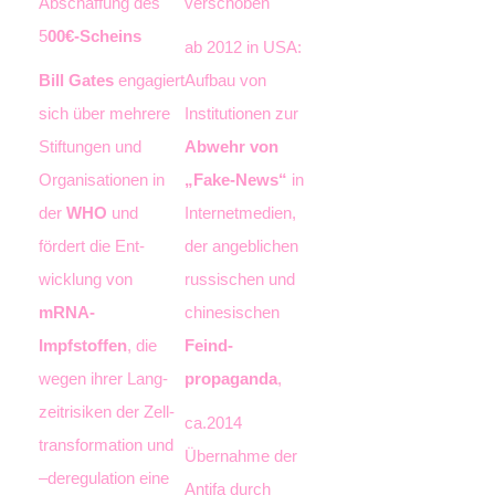
Abschaffung des
verschoben
5
00€-Scheins
ab 2012 in USA:
Bill Gates
engagiert
Aufbau von
sich über mehrere
Institutionen zur
Stiftungen und
Abwehr von
Organisationen in
„Fake-News“
in
der
WHO
und
Internetmedien,
fördert die Ent­
der angeblichen
wicklung von
russischen und
mRNA-
chinesischen
Impfstoffen
, die
Feind­
wegen ihrer Lang­
propaganda
,
zeitrisiken der Zell­
ca.2014
transformation und
Übernahme der
–deregulation eine
Antifa durch