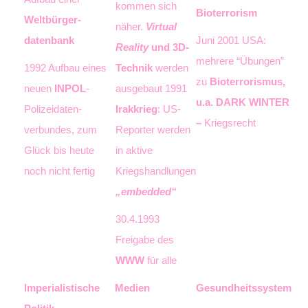
kommen sich
Bioterrorism
Weltbürger­
näher.
Vir­tual
datenbank
Juni 2001 USA:
Reality
und 3D-
mehrere “Übun­gen”
1992 Aufbau eines
Tech­nik
werden
zu
Bioterrorismus,
neuen
INPOL
-
ausgebaut 1991
u.a. DARK WINTER
Polizeidaten­
Irakkrieg
: US-
–
Kriegsrecht
verbundes, zum
Re­por­ter werden
Glück bis heute
in aktive
noch nicht fertig
Kriegshandlungen
„embedded“
30.4.1993
Freigabe des
WWW
für alle
Imperialistische
Medien
Gesundheitssystem