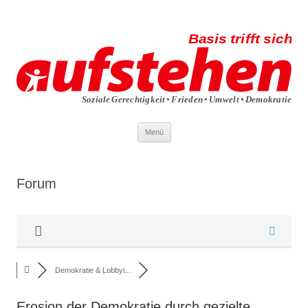
Die aufstehen-Basis trifft sich
Die Sammlungsbewegung
Zum
Menü
Inhalt
springen
Forum
Demokratie & Lobbyi...
Erosion der Demokratie durch gezielte