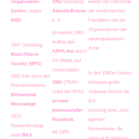
Organisation
1952
Gründung
wieder die Lehrstühle
Gehlen
, später
Atlantik-Brücke
der medizi­nischen
BND
e. V.
Fakultäten und die
Orga­nisationen der
ab Herbst 1969
niedergelassenen
Aufbau des
1947 Gründung
Ärzte
ARPA-Net
durch
Mont Pèlerin
US-Mili­tär und
Society
(
MPS
)
Universitäten
In den 1980er Jahren
1951 Iran Sturz des
1981
(
FRAG-
betrie­ben große
Premierministers
Urteil des BVG)
Software-Firmen die
Mohammad
privater
Ent
Mossadegh
kommer­zieller
wicklung einer „intel­
1972
Rundfunk
.
ligen­ten“
Rasterfahndung
Bankenkarte, die
Ab 1989,
beim
BKA
dann nicht realisiert