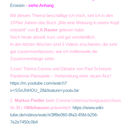
Erosion
- siehe Anhang
Mit diesem Thema beschäftige ich mich, seit ich in den
1970er Jahren das Buch „Wie eine Meinung in einem Kopf
entsteht“ von
E.A.Rauter
gelesen habe.
Noch heute aktuell, kurz und gut verständlich.
In den letzten Wochen sind 3 Videos erschienen, die sehr
gut zusammenfasssen, wie ich mittlerweile die
Zusammenhänge sehe:
1.zum Thema Corona und Diktatur von Paul Schreyer:
Pandemie-Planspiele – Vorbereitung einer neuen Ära?
https://m.youtube.com/watch?
v=SSnJhHOU_28&feature=youtu.be
2.
Markus Fiedler
beim Corona-Untersuchungsausschuss
Nr.38 | #
Wikihausen
präsentiert:
https://www.wiki-
tube.de/videos/watch/3ff8e060-8fa3-45fd-b256-
7e2e7450c0b4