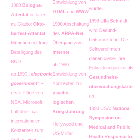
Entwicklung von
1980
Bologna-
wurde.
HTML
und
WWW
Attentat
in Italien
1998
Ulla Sch
midt
m. Gladio;
Okto­
1990 Abschaltung
wird Gesund­
berfest-Attentat
des
ARPA-Net
,
heitsministerin. Die
Mün­chen mit fragl.
Übergang zum
Softwarefir­men
Betei­ligung des
Internet
dienen dieser ihre
BND
ab 1990
Entwick­lungsrui­ne als
ab 1990
„electronic
Entwicklung von
Gesundheits­
go­vern­ment“
–
Kon­zep­ten zur
überwachungskarte
erste Pläne von
psycho­
an.
NSA, Microsoft,
logischen
1999 USA:
National
Luft­fahrt- u.a.
Kriegsführung
Symposion on
internationalen
Hollywood und
Medical and Public
Konzernen zum
US-Militär
Health Response to
Aufbau einer