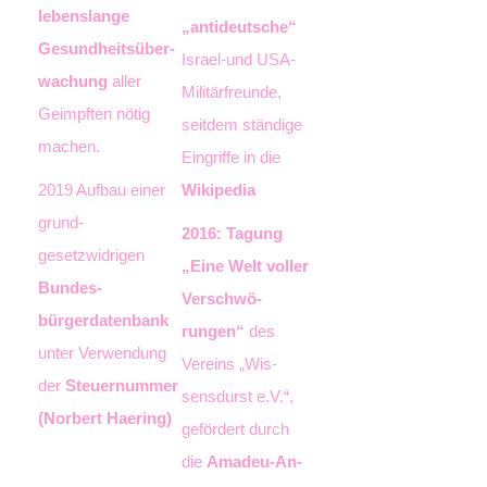
lebens­lange
„antideut­sche“
Gesund­heits­über­
Israel-und USA-
wachung
aller
Militärfreunde,
Geimpften nötig
seitdem ständige
machen.
Ein­griffe in die
2019 Aufbau einer
Wikipedia
grund­
2016: Tagung
gesetzwidrigen
„Eine Welt voller
Bundes­
Verschwö­
bürgerdatenbank
rungen“
des
unter Verwendung
Vereins „Wis­
der
Steuer­nummer
sensdurst e.V.“,
(Norbert Haering)
geför­dert durch
die
Amadeu-An­