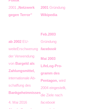
Politik
2001 „
Netzwerk
2001
Gründung
gegen Terror“
Wikipedia
Feb.2003
ab 2002
EU-
Gründung
weiteEr­schwerung
facebook
der Ver­wen­dung
Mai 2003
von
Bargeld als
LifeLog-Pro­
Zahlungs­mittel,
gramm des
inter­nationale Ab­
Pentagon,
wird
schaffung des
2004 eingestellt,
Bankgeheimnisses
die Ziele nach
4. Mai 2016
facebook