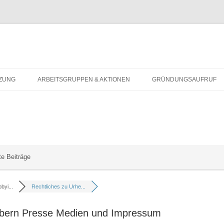
rifft sich
Zum
Inhalt
ZUNG
ARBEITSGRUPPEN & AKTIONEN
GRÜNDUNGSAUFRUF
springen
GEN DER
TZUNGSKONFERENZ
TE ZU AUFSTEHEN-
N UND AKTIVEN
e Beiträge
ÄCHSPARTNER
byi...
Rechtliches zu Urhe...
ebern Presse Medien und Impressum