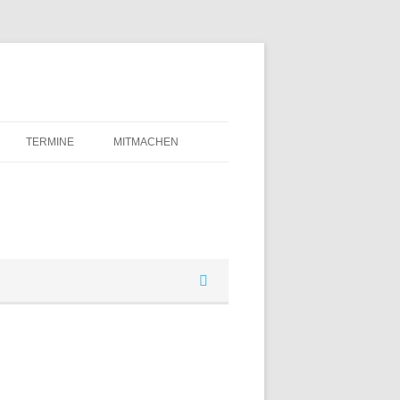
TERMINE
MITMACHEN
ANMELDEN / MITMACHEN
DOWNLOADS
DESIGN-PAKET FÜR AUFSTEHEN
GRUPPEN