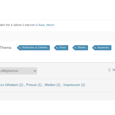
ert Vor 4 Jahren 2 mal von
G.Kaus_Moers
r Thema
Rechtliches zu Urhebern
Presse
Medien
Impressum
Vo
 zu Urhebern (1)
,
Presse (1)
,
Medien (1)
,
Impressum (1)