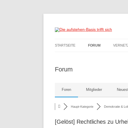
Die Sammlungsbewegung
Die aufstehen-Basis t
STARTSEITE
FORUM
VERNET
DATENSCHUTZ
TAGUN
VERNE
Forum
IMPRESSUM
KONTAK
GRUPPE
Foren
Mitglieder
Neuest
GESPR
Haupt-Kategorie
Demokratie & Lob
[Gelöst]
Rechtliches zu Urh