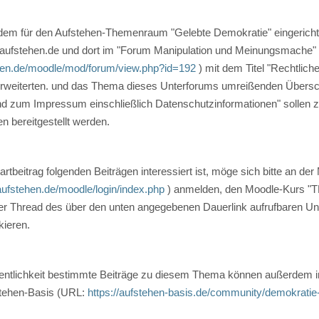
 dem für den Aufstehen-Themenraum "Gelebte Demokratie" eingericht
 aufstehen.de und dort im "Forum Manipulation und Meinungsmache"
ehen.de/moodle/mod/forum/view.php?id=192
) mit dem Titel "Rechtlic
rweiterten. und das Thema dieses Unterforums umreißenden Übersch
d zum Impressum einschließlich Datenschutzinformationen" sollen 
en bereitgestellt werden.
tbeitrag folgenden Beiträgen interessiert ist, möge sich bitte an de
aufstehen.de/moodle/login/index.php
) anmelden, den Moodle-Kurs "
er Thread des über den unten angegebenen Dauerlink aufrufbaren Un
kieren.
ffentlichkeit bestimmte Beiträge zu diesem Thema können außerdem
tehen-Basis (URL:
https://aufstehen-basis.de/community/demokratie