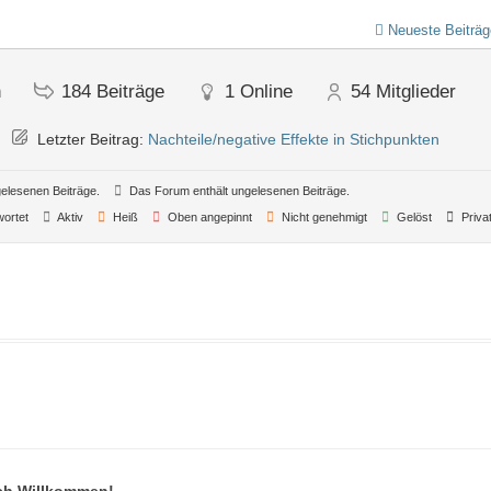
Neueste Beiträg
n
184
Beiträge
1
Online
54
Mitglieder
Letzter Beitrag:
Nachteile/negative Effekte in Stichpunkten
elesenen Beiträge.
Das Forum enthält ungelesenen Beiträge.
ortet
Aktiv
Heiß
Oben angepinnt
Nicht genehmigt
Gelöst
Priva