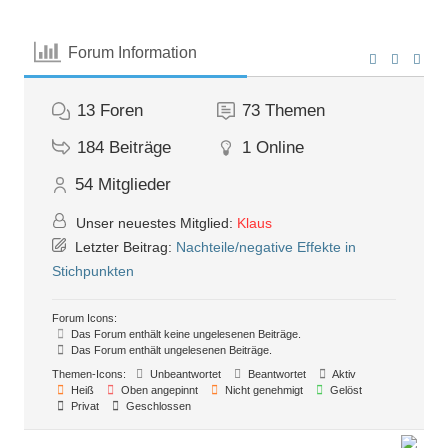
Forum Information
13
Foren
73
Themen
184
Beiträge
1
Online
54
Mitglieder
Unser neuestes Mitglied:
Klaus
Letzter Beitrag:
Nachteile/negative Effekte in
Stichpunkten
Forum Icons:
Das Forum enthält keine ungelesenen Beiträge.
Das Forum enthält ungelesenen Beiträge.
Themen-Icons:
Unbeantwortet
Beantwortet
Aktiv
Heiß
Oben angepinnt
Nicht genehmigt
Gelöst
Privat
Geschlossen