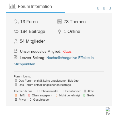
Forum Information
13
Foren
73
Themen
184
Beiträge
1
Online
54
Mitglieder
Unser neuestes Mitglied:
Klaus
Letzter Beitrag:
Nachteile/negative Effekte in
Stichpunkten
Forum Icons:
Das Forum enthält keine ungelesenen Beiträge.
Das Forum enthält ungelesenen Beiträge.
Themen-Icons:
Unbeantwortet
Beantwortet
Aktiv
Heiß
Oben angepinnt
Nicht genehmigt
Gelöst
Privat
Geschlossen